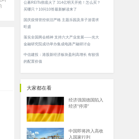
公募REITs彻底火了 314亿明天开抢！怎么买？
的
买哪只？10问10答最新解读来了
国庆疫情管控依旧严格 主题乐园及亲子游需求
旺盛
落实全国两会精神 支持六大产业发展——光大
金融研究院成功举办集成电路产融研讨会
中信建投：港股新经济板块盈利高增长 有较强
的配置价值
大家都在看
经济强国德国陷入
经济“停滞”
中国即将跨入高收
入国家行列