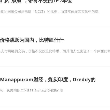
”从“添加”，带有不变的TP /单位
）已收到国家公司法法庭（NCLT）的批准，而其实体在其实体中的综
价格跳跃为国内，比特纽什什
其支付网络的交易，价格不仅仅是比特币，而其他人也见证了一个体面的
，Manappuram财经，煤炭印度，Dreddy的
2％，这表明周二的BSE Sensex和NSE的漂