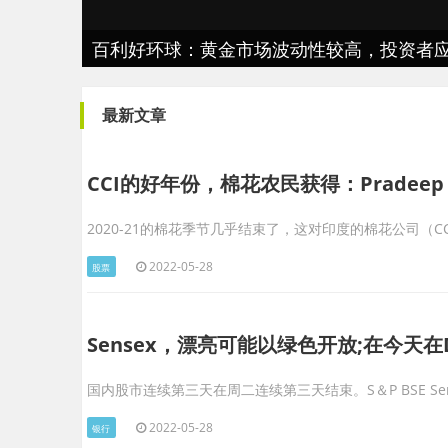
！以新质生产力推动高质量发展
百利好环球：黄金市场波动性较高，投资者
IMF总裁：世界经济2023年将更加
最新文章
CCI的好年份，棉花农民获得：Pradeep K
2020-21的棉花季节几乎结束了，这对印度的棉花公司（CCI）非常
2022-05-28
股票
Sensex，漂亮可能以绿色开放;在今天在D
国内股市连续第三天在周二连续第三天结束。S＆P BSE Sense
2022-05-28
银行