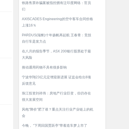
铁路售票诈骗案被指控拥有泛印度网络：官员
们
AXISCADES Engineering的空中客车合同价格
上涨16％
PARDUS(瑞豹)十年扬帆再起航 王春青：竞技
自行车是发力点
在八月的报告季节，ASX 200银行股票处于最
大风险
推动通用药物不具有很多影响
宁波华翔23亿元定增迎新进展 证监会给出8项
反馈意见
珠江投资刘祥伟：房地产行业巨变，但仍存在
很大发展空间
风电“降价”肥了谁？重点关注行业产业链上的机
会
今晚， “下周回国贾跃亭”带着造车梦上市了