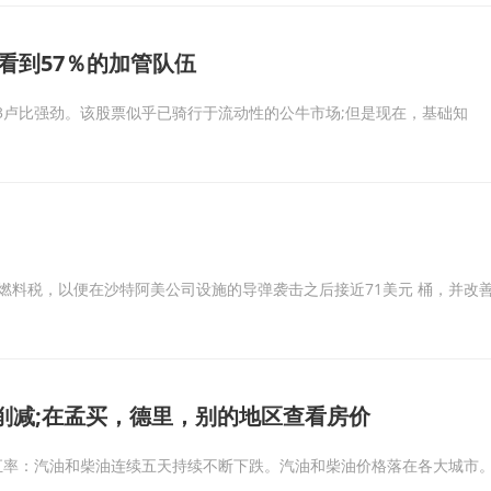
师看到57％的加管队伍
03卢比强劲。该股票似乎已骑行于流动性的公牛市场;但是现在，基础知
燃料税，以便在沙特阿美公司设施的导弹袭击之后接近71美元 桶，并改
削减;在孟买，德里，别的地区查看房价
汇率：汽油和柴油连续五天持续不断下跌。汽油和柴油价格落在各大城市