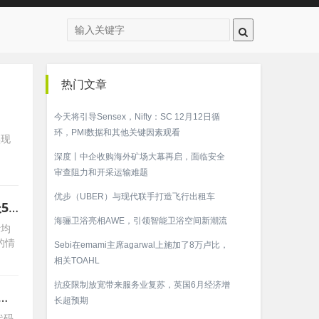
热门文章
今天将引导Sensex，Nifty：SC 12月12日循
环，PMI数据和其他关键因素观看
实现
创
深度丨中企收购海外矿场大幕再启，面临安全
审查阻力和开采运输难题
优步（UBER）与现代联手打造飞行出租车
经合组织：中国经济已触底 预计2023年增长5.2％
海骊卫浴亮相AWE，引领智能卫浴空间新潮流
计均
的情
Sebi在emami主席agarwal上施加了8万卢比，
相关TOAHL
抗疫限制放宽带来服务业复苏，英国6月经济增
97)获超额认购294.13倍 百惠担任联席牵头经办人
长超预期
代码