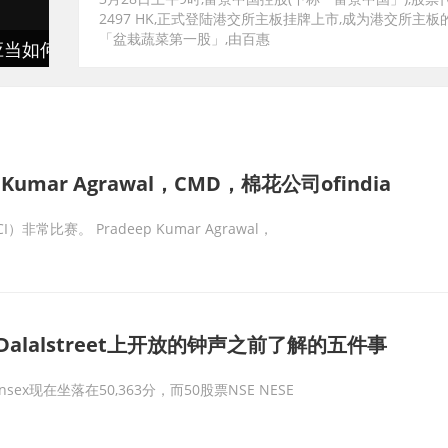
2497 HK,正式登陆港交所主板挂牌上市,成为港交所主板
「盆栽蔬菜第一股」,由百惠
应当如何应对
严峻
umar Agrawal，CMD，棉花公司ofindia
比赛。 Pradeep Kumar Agrawal，
alalstreet上开放的钟声之前了解的五件事
x现在坐落在50,363分，而50股票NSE NESE