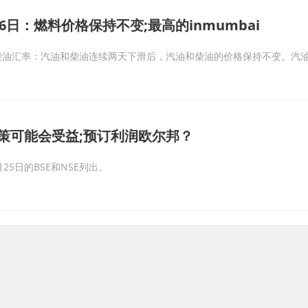
26日：燃料价格保持不变;最高的inmumbai
柴油汇率：汽油和柴油连续两天下滑后，汽油和柴油的价格保持不变。汽
策可能会受益;预订利润欧尔邦？
21年3月25日的BSE和NSE列出。